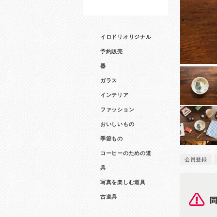
イロドリオリジナル
予約販売
器
ガラス
インテリア
ファッション
おいしいもの
季節もの
コーヒーのための道
会員登録
具
写真を楽しむ道具
古道具