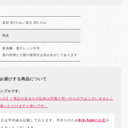
直径 約12cm／高さ 約3.5cm
陶器
食洗機・電子レンジ不可
器の内側と小皿の底部分は目止めがしてあります
お届けする商品について
ンプルです。
もの】と表記があるもの以外は写真と同一のものではございませんこ
承いただけますと幸いです。
きさは平均値を記載しております。手作りのため
0.5~1cmの誤差
が