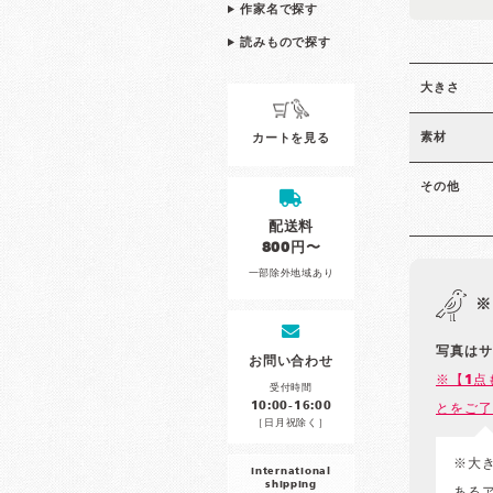
作家名で探す
読みもので探す
大きさ
素材
カートを見る
その他
配送料
800円〜
一部除外地域あり
※
写真はサ
お問い合わせ
※【1点
受付時間
10:00-16:00
とをご了
［日月祝除く］
※大
international
shipping