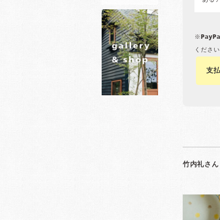
ある
※Pay
ください
支