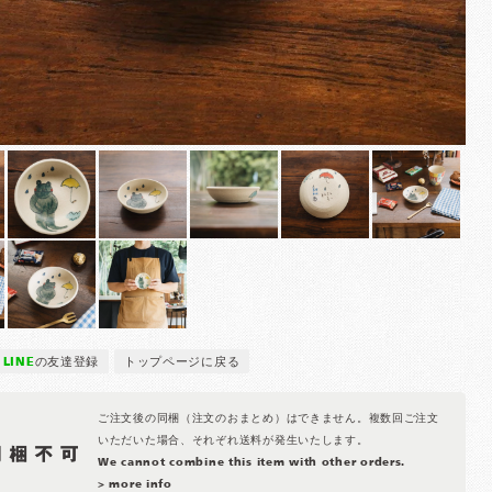
LINE
の友達登録
トップページに戻る
ご注文後の同梱（注文のおまとめ）はできません。複数回ご注文
いただいた場合、それぞれ送料が発生いたします。
We cannot combine this item with other orders.
> more info