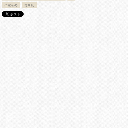
作家もの
竹内礼