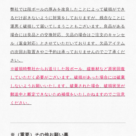
弊社では段ボールの厚みを改良したことによって破損ができ
るだけ起きないように対策をしておりますが、残念なことに
運悪く破損して届いてしまうこともございます。良品がある
場合には良品との交換対応、欠品の場合はご注文のキャンセ
ル（返金対応）とさせていただいております。欠品アイテム
の次回お取置きやご予約は承っておりませんのでご了承くだ
さい。
※破損時弊社からお送りした段ボール、緩衝材など原状回復
していただく必要がございます。破損があった場合には破棄
しないようお願いいたします。破棄された場合、破損状況が
郵送中と断定できないため補償をいたしかねますのでご注意
ください。
※（重要）その他お願い事