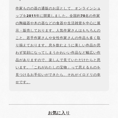
作家ものの器の通販のお店として、オンラインショ
ップを2011年に開業しました。全国約70名の作家
の陶磁器や木の器などの食器や生活雑貨を中心に展
示・販売しております。人気作家さんはもちろんの
こと、若手作家さんや女性作家さんの作品も多く取
り揃えております。息を飲むように美しい作品か思
わず笑顔になってしまうかわいい作品など幅広い作
品がありますので、楽しんで見ていただけたらと思
います。「これがわたしの宝物」って思えるものを
見つけるお手伝いができたら、それがイロドリの幸
せです。
お気に入り