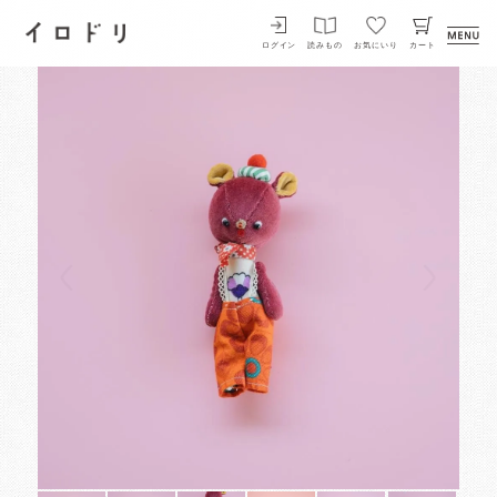
イロドリ
ログイン
読みもの
お気にいり
カート