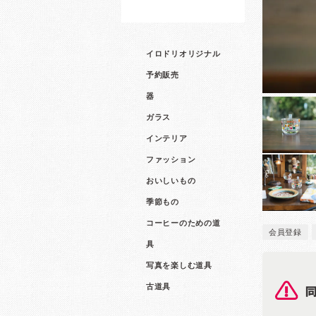
イロドリオリジナル
予約販売
器
ガラス
インテリア
ファッション
おいしいもの
季節もの
コーヒーのための道
会員登録
具
写真を楽しむ道具
古道具