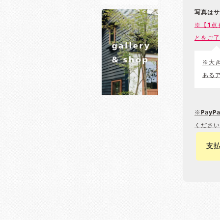
写真はサ
※【1点
とをご了
※大
ある
※Pay
ください
支