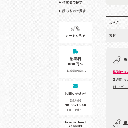
作家名で探す
読みもので探す
大きさ
素材
カートを見る
配送料
※
800円〜
一部除外地域あり
5/23
2週間ち
はござい
お問い合わせ
受付時間
10:00-16:00
［日月祝除く］
※
international
shipping