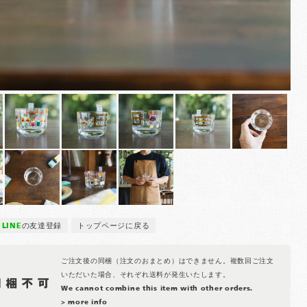
LINE
の友達登録
トップページに戻る
ご注文後の同梱（注文のおまとめ）はできません。複数回ご注文
いただいた場合、それぞれ送料が発生いたします。
We cannot combine this item with other orders.
> more info