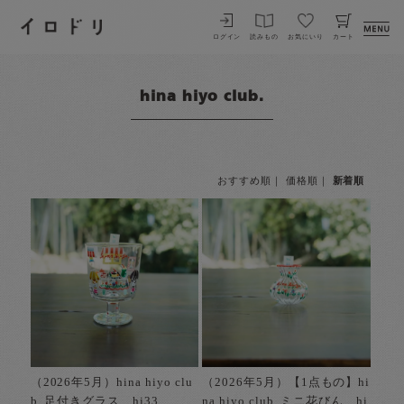
イロドリ
ログイン
読みもの
お気にいり
カート
hina hiyo club.
おすすめ順
｜
価格順
｜
新着順
（2026年5月）hina hiyo clu
（2026年5月）【1点もの】hi
b. 足付きグラス hi33
na hiyo club. ミニ花びん hi