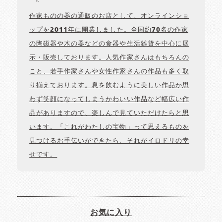
作家ものの器の通販のお店として、オンラインショ
ップを2011年に開業しました。全国約70名の作家
の陶磁器や木の器などの食器や生活雑貨を中心に展
示・販売しております。人気作家さんはもちろんの
こと、若手作家さんや女性作家さんの作品も多く取
り揃えております。息を飲むように美しい作品か思
わず笑顔になってしまうかわいい作品など幅広い作
品がありますので、楽しんで見ていただけたらと思
います。「これがわたしの宝物」って思えるものを
見つけるお手伝いができたら、それがイロドリの幸
せです。
お気に入り