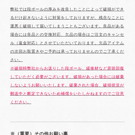
弊社では段ボールの厚みを改良したことによって破損ができ
るだけ起きないように対策をしておりますが、残念なことに
運悪く破損して届いてしまうこともございます。良品がある
場合には良品との交換対応、欠品の場合はご注文のキャンセ
ル（返金対応）とさせていただいております。欠品アイテム
の次回お取置きやご予約は承っておりませんのでご了承くだ
さい。
※破損時弊社からお送りした段ボール、緩衝材など原状回復
していただく必要がございます。破損があった場合には破棄
しないようお願いいたします。破棄された場合、破損状況が
郵送中と断定できないため補償をいたしかねますのでご注意
ください。
※（重要）その他お願い事