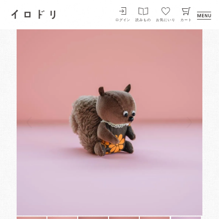
イロドリ
ログイン
読みもの
お気にいり
カート