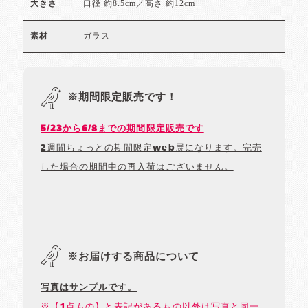
口径 約8.5cm／高さ 約12cm
大きさ
ガラス
素材
※期間限定販売です！
5/23から6/8までの期間限定販売です
2週間ちょっとの期間限定web展になります。完売
した場合の期間中の再入荷はございません。
※お届けする商品について
写真はサンプルです。
※【1点もの】と表記があるもの以外は写真と同一