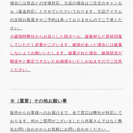
場合には良品との交換対応、欠品の場合はご注文のキャンセ
ル（返金対応）とさせていただいております。欠品アイテム
の次回お取置きやご予約は承っておりませんのでご了承くだ
さい。
※破損時弊社からお送りした段ボール、緩衝材など原状回復
していただく必要がございます。破損があった場合には破棄
しないようお願いいたします。破棄された場合、破損状況が
郵送中と断定できないため補償をいたしかねますのでご注意
ください。
※（重要）その他お願い事
販売からお客様へのお届けまで、全て窓口は弊社が対応して
おります。何かご質問がございましたら作家さんではなく弊
社お問い合わせからお気軽にお問い合わせください。