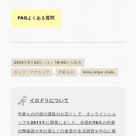
FAQよくある質問
2026年5月23日（土）18:00から販売
カップ・マグカップ
作家もの
hina hiyo club.
イロドリについて
作家ものの器の通販のお店として、オンラインショ
ップを2011年に開業しました。全国約70名の作家
の陶磁器や木の器などの食器や生活雑貨を中心に展