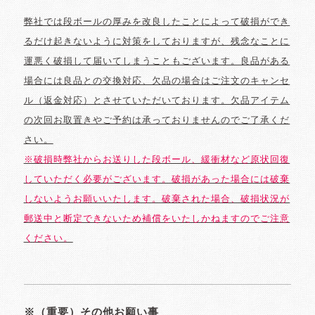
弊社では段ボールの厚みを改良したことによって破損ができ
るだけ起きないように対策をしておりますが、残念なことに
運悪く破損して届いてしまうこともございます。良品がある
場合には良品との交換対応、欠品の場合はご注文のキャンセ
ル（返金対応）とさせていただいております。欠品アイテム
の次回お取置きやご予約は承っておりませんのでご了承くだ
さい。
※破損時弊社からお送りした段ボール、緩衝材など原状回復
していただく必要がございます。破損があった場合には破棄
しないようお願いいたします。破棄された場合、破損状況が
郵送中と断定できないため補償をいたしかねますのでご注意
ください。
※（重要）その他お願い事