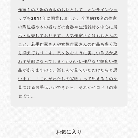
作家ものの器の通販のお店として、オンラインショ
ップを2011年に開業しました。全国約70名の作家
の陶磁器や木の器などの食器や生活雑貨を中心に展
示・販売しております。人気作家さんはもちろんの
こと、若手作家さんや女性作家さんの作品も多く取
り揃えております。息を飲むように美しい作品か思
わず笑顔になってしまうかわいい作品など幅広い作
品がありますので、楽しんで見ていただけたらと思
います。「これがわたしの宝物」って思えるものを
見つけるお手伝いができたら、それがイロドリの幸
せです。
お気に入り