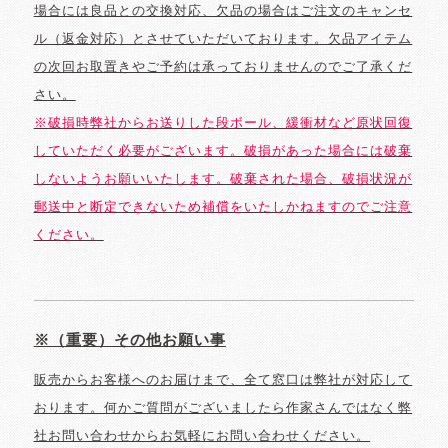
場合には良品との交換対応、欠品の場合はご注文のキャンセ
ル（返金対応）とさせていただいております。欠品アイテム
の次回お取置きやご予約は承っておりませんのでご了承くだ
さい。
※破損時弊社からお送りした段ボール、緩衝材など原状回復
していただく必要がございます。破損があった場合には破棄
しないようお願いいたします。破棄された場合、破損状況が
郵送中と断定できないため補償をいたしかねますのでご注意
ください。
※（重要）その他お願い事
販売からお客様へのお届けまで、全て窓口は弊社が対応して
おります。何かご質問がございましたら作家さんではなく弊
社お問い合わせからお気軽にお問い合わせください。