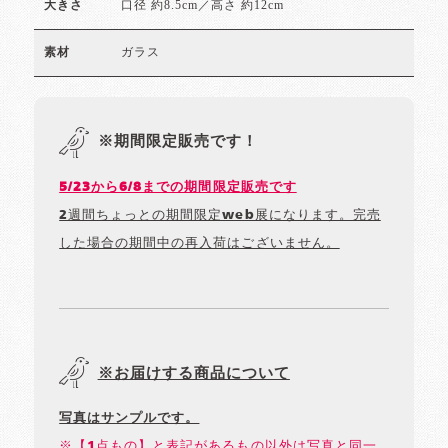
口径 約8.5cm／高さ 約12cm
大きさ
ガラス
素材
※期間限定販売です！
5/23から6/8までの期間限定販売です
2週間ちょっとの期間限定web展になります。完売
した場合の期間中の再入荷はございません。
※お届けする商品について
写真はサンプルです。
※【1点もの】と表記があるもの以外は写真と同一