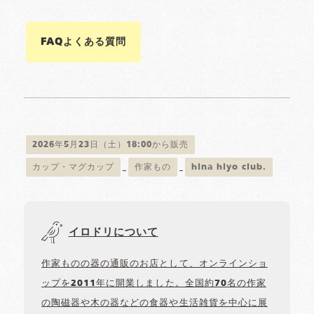
FAQよくある質問
2026年5月23日（土）18:00から販売
カップ・マグカップ
作家もの
hina hiyo club.
イロドリについて
作家ものの器の通販のお店として、オンラインショ
ップを2011年に開業しました。全国約70名の作家
の陶磁器や木の器などの食器や生活雑貨を中心に展