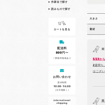
作家名で探す
読みもので探す
大きさ
素材
カートを見る
配送料
※
800円〜
一部除外地域あり
5/23
2週間ち
はござい
お問い合わせ
受付時間
10:00-16:00
［日月祝除く］
※
international
shipping