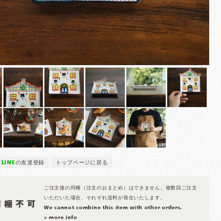
LINE
の友達登録
トップページに戻る
ご注文後の同梱（注文のおまとめ）はできません。複数回ご注文
いただいた場合、それぞれ送料が発生いたします。
We cannot combine this item with other orders.
> more info