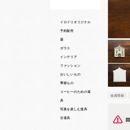
イロドリオリジナル
予約販売
器
ガラス
インテリア
ファッション
おいしいもの
季節もの
コーヒーのための道
会員登録
具
写真を楽しむ道具
古道具