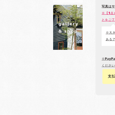
写真はサ
※【1点
とをご了
※大
ある
※Pay
ください
支