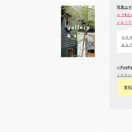
写真はサ
※【1点
とをご了
※大
ある
※Pay
ください
支