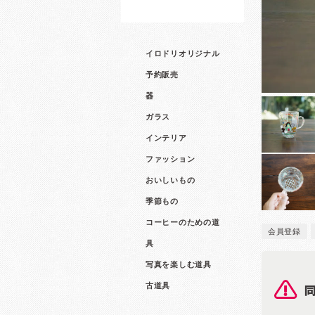
イロドリオリジナル
予約販売
器
ガラス
インテリア
ファッション
おいしいもの
季節もの
コーヒーのための道
会員登録
具
写真を楽しむ道具
古道具