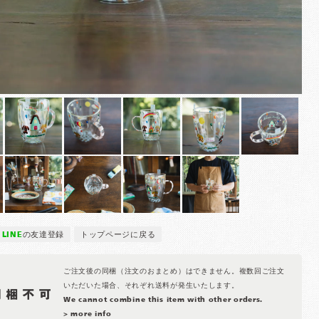
LINE
の友達登録
トップページに戻る
ご注文後の同梱（注文のおまとめ）はできません。複数回ご注文
いただいた場合、それぞれ送料が発生いたします。
We cannot combine this item with other orders.
> more info