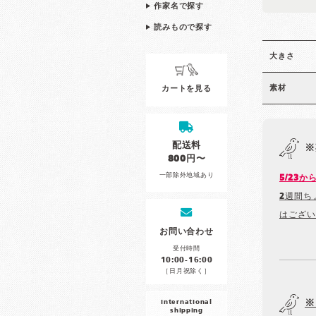
作家名で探す
読みもので探す
大きさ
素材
カートを見る
配送料
※
800円〜
一部除外地域あり
5/23
2週間ち
はござい
お問い合わせ
受付時間
10:00-16:00
［日月祝除く］
※
international
shipping