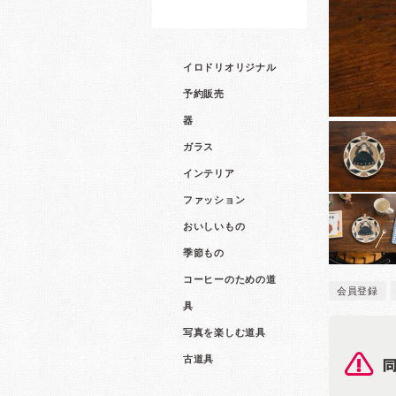
イロドリオリジナル
予約販売
器
ガラス
インテリア
ファッション
おいしいもの
季節もの
コーヒーのための道
会員登録
具
写真を楽しむ道具
古道具