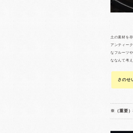
さのせ
※（重要）