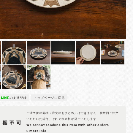
LINE
の友達登録
トップページに戻る
ご注文後の同梱（注文のおまとめ）はできません。複数回ご注文
いただいた場合、それぞれ送料が発生いたします。
We cannot combine this item with other orders.
> more info