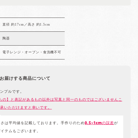
直径 約17cm／高さ 約1.5cm
陶器
電子レンジ・オーブン・食洗機不可
お届けする商品について
ンプルです。
もの】と表記があるもの以外は写真と同一のものではございませんこ
承いただけますと幸いです。
きさは平均値を記載しております。手作りのため
0.5~1cmの誤差
が
アイテムもございます。