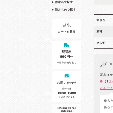
作家名で探す
読みもので探す
大きさ
素材
カートを見る
その他
配送料
800円〜
一部除外地域あり
※
写真はサ
※【1点
お問い合わせ
とをご了
受付時間
10:00-16:00
［日月祝除く］
※大
ある
international
shipping