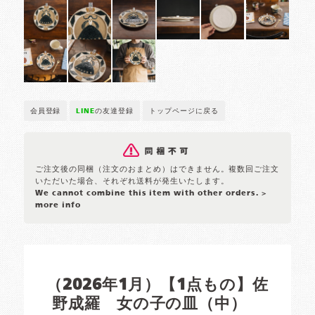
会員登録
LINE
の友達登録
トップページに戻る
ご注文後の同梱（注文のおまとめ）はできません。複数回ご注文
いただいた場合、それぞれ送料が発生いたします。
We cannot combine this item with other orders.
>
more info
（2026年1月）【1点もの】佐
野成羅 女の子の皿（中）