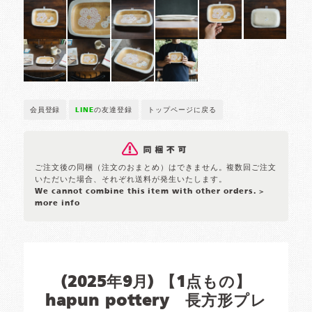
会員登録
LINE
の友達登録
トップページに戻る
ご注文後の同梱（注文のおまとめ）はできません。複数回ご注文
いただいた場合、それぞれ送料が発生いたします。
We cannot combine this item with other orders.
>
more info
(2025年9月) 【1点もの】
hapun pottery 長方形プレ