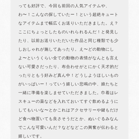
っても好評で、今回も前回の人気アイテムや、
わ〜！こんなの探していたー！という超絶キュート
なアイテムまで幅広くお送りいただきました。え？
ここにちょっとしたものいれられるんだ！と発見し
たり、以前お送りいただいた作品と同じ種類でも少
しおしゃれが施してあったり。え〜どの動物にし
よ〜というくらい全ての動物の表情がなんとも言え
ない可愛さだったり、布合わせがとにかく天才的だ
ったりともう好みど真ん中！どうしようほしいもの
がいっぱいー！っていう嬉しい悲鳴の中、娘たちと
一緒に準備を楽しませていただきました。巾着はレ
スキューの薬などを入れておいてすぐ飲めるように
してもいいな〜とかこれはアクセサリーや鍵もだけ
ど食べ物置いても良さそうだとか、ぬいぐるみなん
でこんな可愛いんだ？などなどこの興奮が伝わると
嬉しいです。