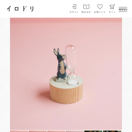
イロドリ
ログイン
読みもの
お気にいり
カート