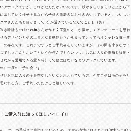
いアナログですが、これがなんだかいいのです。砂がさらりさらりと上から下
に落ちていく様子を見ながら子供の歯磨きにお付き合いしていると、ついつい
クマさんたちと目が合って3分が過ぎているなんてことも（笑）
置き時計も
atelier coin
さんが作る文字盤のどこか懐かしくアンティークを思わ
せるデザインとその土台となる動物たちが相まってとってもオシャレな唯一無
二の存在です。これまでずっとご予約会をしていますが、その間も小さなサイ
ズでちょこんとおいてというか佇んでもらいつつ、お気に入りの場所を移動さ
せながら愛用できる置き時計って他にはないなとワクワクしています。
年に一度のご予約会です。
ぜひお気に入りの子を増やしたいなと思われている方、今年こそはあの子をと
思われる方。ご予約いただけると嬉しいです。
！ご購入前に知ってほしいイロイロ
○ 一つ一つ手描きで制作しているため、クマの表情にはそれぞれ個性がござい