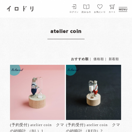
イロドリ
ログイン
読みもの
お気にいり
カート
atelier coin
おすすめ順
｜
価格順
｜
新着順
(予約受付) atelier coin クマ
(予約受付) atelier coin クマ
の砂時計 （BL）1
の砂時計 （RED）2