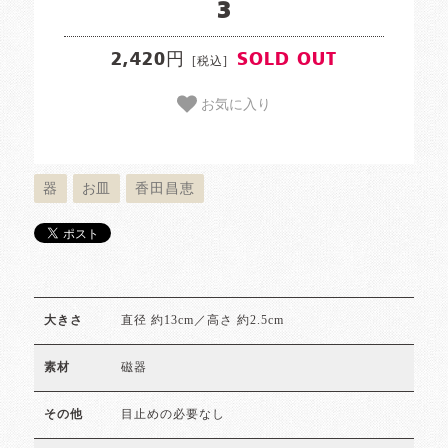
3
2,420円
SOLD OUT
[税込]
お気に入り
器
お皿
香田昌恵
直径 約13cm／高さ 約2.5cm
大きさ
磁器
素材
目止めの必要なし
その他