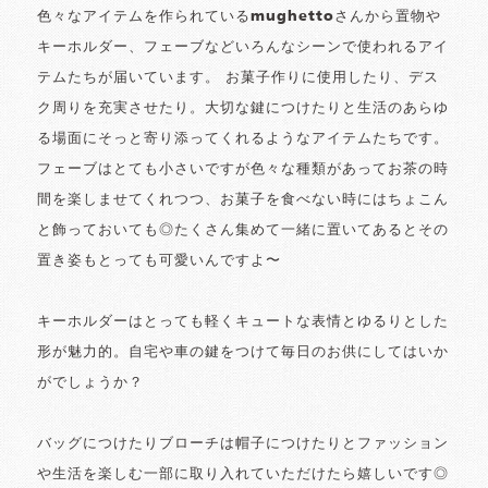
色々なアイテムを作られているmughettoさんから置物や
キーホルダー、フェーブなどいろんなシーンで使われるアイ
テムたちが届いています。 お菓子作りに使用したり、デス
ク周りを充実させたり。大切な鍵につけたりと生活のあらゆ
る場面にそっと寄り添ってくれるようなアイテムたちです。
フェーブはとても小さいですが色々な種類があってお茶の時
間を楽しませてくれつつ、お菓子を食べない時にはちょこん
と飾っておいても◎たくさん集めて一緒に置いてあるとその
置き姿もとっても可愛いんですよ〜
キーホルダーはとっても軽くキュートな表情とゆるりとした
形が魅力的。自宅や車の鍵をつけて毎日のお供にしてはいか
がでしょうか？
バッグにつけたりブローチは帽子につけたりとファッション
や生活を楽しむ一部に取り入れていただけたら嬉しいです◎