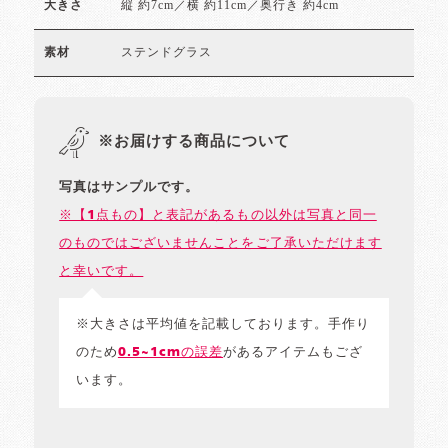
縦 約7cm／横 約11cm／奥行き 約4cm
大きさ
ステンドグラス
素材
※お届けする商品について
写真はサンプルです。
※【1点もの】と表記があるもの以外は写真と同一
のものではございませんことをご了承いただけます
と幸いです。
※大きさは平均値を記載しております。手作り
のため
0.5~1cmの誤差
があるアイテムもござ
います。