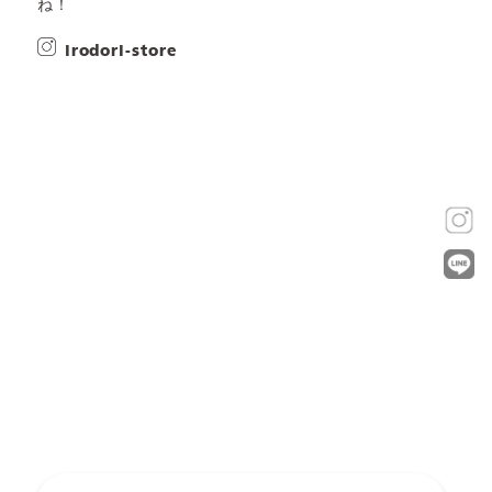
ね！
irodori-store