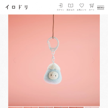
イロドリ
ログイン
読みもの
お気にいり
カート