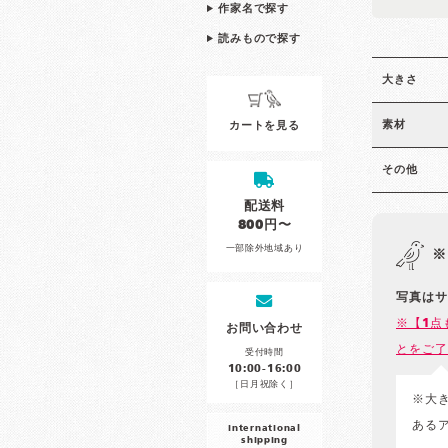
作家名で探す
読みもので探す
大きさ
素材
カートを見る
その他
配送料
800円〜
一部除外地域あり
※
写真はサ
※【1点
お問い合わせ
とをご了
受付時間
10:00-16:00
［日月祝除く］
※大
ある
international
shipping