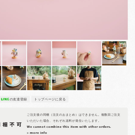
LINE
の友達登録
トップページに戻る
ご注文後の同梱（注文のおまとめ）はできません。複数回ご注文
いただいた場合、それぞれ送料が発生いたします。
We cannot combine this item with other orders.
> more info