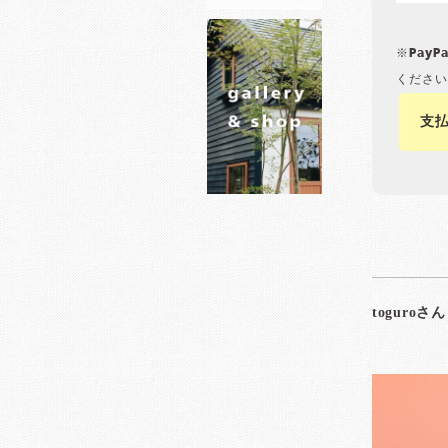
※Pay
ください
支