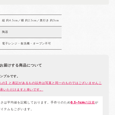
縦 約4.5cm／横 約2.5cm／奥行き 約3cm
陶器
電子レンジ・食洗機・オーブン不可
お届けする商品について
ンプルです。
もの】と表記があるもの以外は写真と同一のものではございませんこ
承いただけますと幸いです。
きさは平均値を記載しております。手作りのため
0.5~1cmの誤差
が
アイテムもございます。