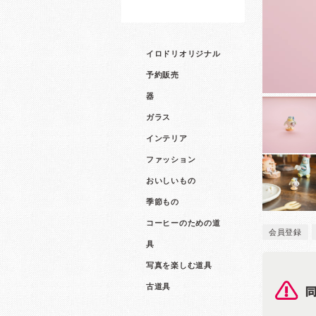
イロドリオリジナル
予約販売
器
ガラス
インテリア
ファッション
おいしいもの
季節もの
コーヒーのための道
会員登録
具
写真を楽しむ道具
古道具