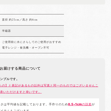
直径 約25cm／高さ 約4cm
半磁器
ご使用前に水にさらしてのご使用がおすすめ
電子レンジ・食洗機・オーブン不可
お届けする商品について
ンプルです。
もの】と表記があるもの以外は写真と同一のものではございませんこ
承いただけますと幸いです。
きさは平均値を記載しております。手作りのため
0.5~1cmの誤差
が