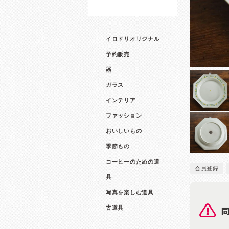
イロドリオリジナル
予約販売
器
ガラス
インテリア
ファッション
おいしいもの
季節もの
コーヒーのための道
会員登録
具
写真を楽しむ道具
古道具