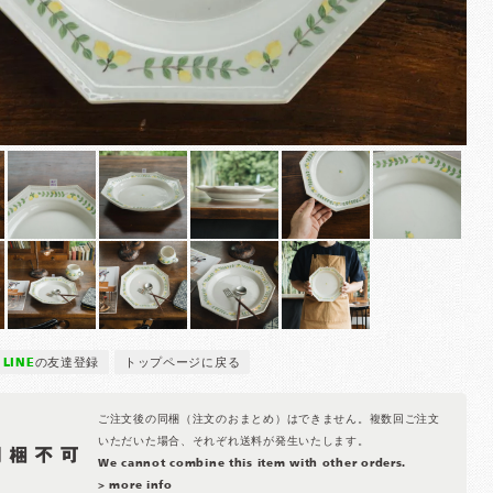
LINE
の友達登録
トップページに戻る
ご注文後の同梱（注文のおまとめ）はできません。複数回ご注文
いただいた場合、それぞれ送料が発生いたします。
We cannot combine this item with other orders.
> more info