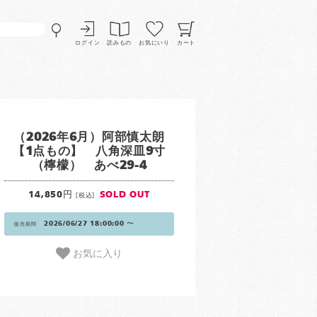
ログイン
読みもの
お気にいり
カート
（2026年6月）阿部慎太朗
【1点もの】 八角深皿9寸
（檸檬） あべ29-4
14,850円
SOLD OUT
[税込]
2026/06/27 18:00:00 〜
販売期間
お気に入り