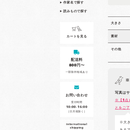
作家名で探す
読みもので探す
大きさ
素材
カートを見る
その他
配送料
800円〜
一部除外地域あり
※
写真はサ
お問い合わせ
※【1点
受付時間
10:00-16:00
とをご了
［日月祝除く］
※大
international
shipping