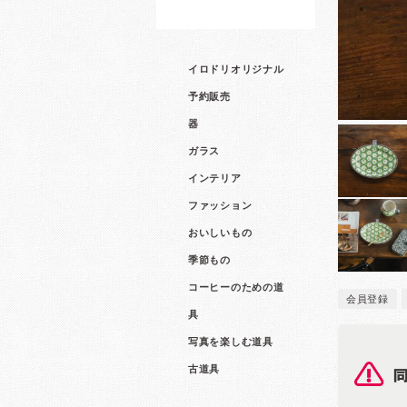
イロドリオリジナル
予約販売
器
ガラス
インテリア
ファッション
おいしいもの
季節もの
コーヒーのための道
会員登録
具
写真を楽しむ道具
古道具