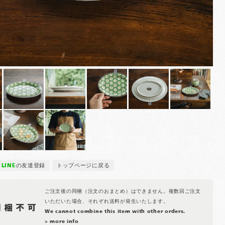
LINE
の友達登録
トップページに戻る
ご注文後の同梱（注文のおまとめ）はできません。複数回ご注文
いただいた場合、それぞれ送料が発生いたします。
We cannot combine this item with other orders.
> more info