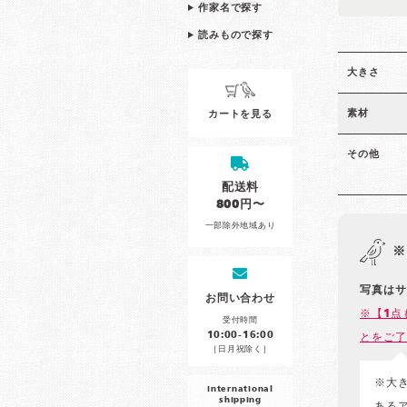
作家名で探す
読みもので探す
大きさ
素材
カートを見る
その他
配送料
800円〜
一部除外地域あり
※
写真はサ
お問い合わせ
※【1点
受付時間
10:00-16:00
とをご了
［日月祝除く］
※大
international
shipping