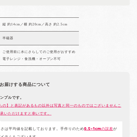
縦 約14cm／横 約20cm／高さ 約2.5cm
半磁器
ご使用前に水にさらしてのご使用がおすすめ
電子レンジ・食洗機・オーブン不可
お届けする商品について
ンプルです。
もの】と表記があるもの以外は写真と同一のものではございませんこ
承いただけますと幸いです。
きさは平均値を記載しております。手作りのため
0.5~1cmの誤差
が