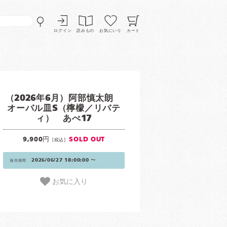
ログイン
読みもの
お気にいり
カート
（2026年6月）阿部慎太朗
オーバル皿S（檸檬／リバテ
ィ） あべ17
9,900円
SOLD OUT
[税込]
2026/06/27 18:00:00 〜
販売期間
お気に入り