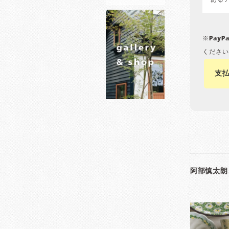
ある
※Pay
ください
支