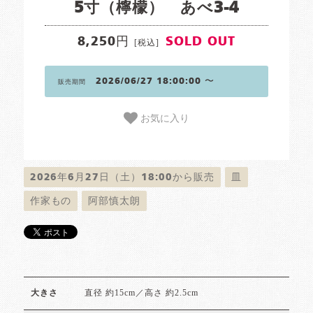
5寸（檸檬） あべ3-4
8,250円
SOLD OUT
[税込]
2026/06/27 18:00:00 〜
販売期間
お気に入り
2026年6月27日（土）18:00から販売
皿
作家もの
阿部慎太朗
直径 約15cm／高さ 約2.5cm
大きさ