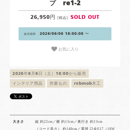
プ re1-2
26,950円
SOLD OUT
[税込]
2026/06/06 18:00:00 〜
販売期間
お気に入り
2026年6月6日（土）18:00から販売
インテリア用品
作家もの
rebmob木工
縦 約22cm／横 約13cm／奥行き 約13cm
大きさ
（コード長さ） 約140cm／電球 口金E17（10W