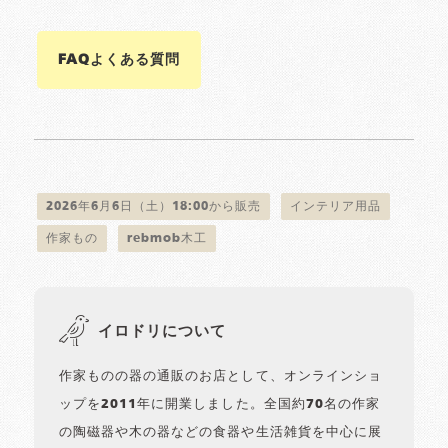
FAQよくある質問
2026年6月6日（土）18:00から販売
インテリア用品
作家もの
rebmob木工
イロドリについて
作家ものの器の通販のお店として、オンラインショ
ップを2011年に開業しました。全国約70名の作家
の陶磁器や木の器などの食器や生活雑貨を中心に展