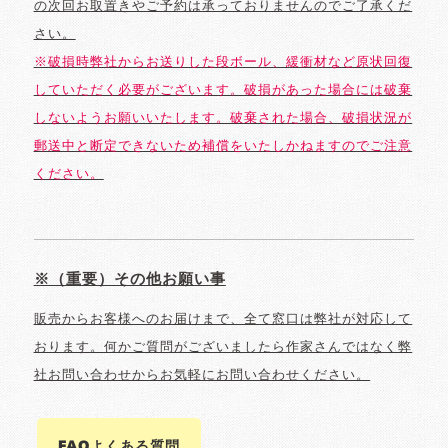
の次回お取置きやご予約は承っておりませんのでご了承くだ
さい。
※破損時弊社からお送りした段ボール、緩衝材など原状回復
していただく必要がございます。破損があった場合には破棄
しないようお願いいたします。破棄された場合、破損状況が
郵送中と断定できないため補償をいたしかねますのでご注意
ください。
※（重要）その他お願い事
販売からお客様へのお届けまで、全て窓口は弊社が対応して
おります。何かご質問がございましたら作家さんではなく弊
社お問い合わせからお気軽にお問い合わせください。
FAQよくある質問