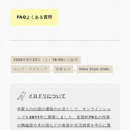
FAQよくある質問
2026年5月23日（土）18:00から販売
カップ・マグカップ
作家もの
hina hiyo club.
イロドリについて
作家ものの器の通販のお店として、オンラインショ
ップを2011年に開業しました。全国約70名の作家
の陶磁器や木の器などの食器や生活雑貨を中心に展