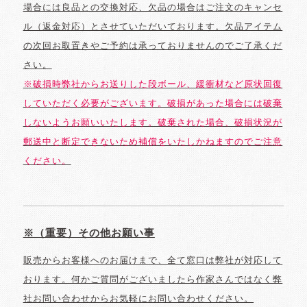
場合には良品との交換対応、欠品の場合はご注文のキャンセ
ル（返金対応）とさせていただいております。欠品アイテム
の次回お取置きやご予約は承っておりませんのでご了承くだ
さい。
※破損時弊社からお送りした段ボール、緩衝材など原状回復
していただく必要がございます。破損があった場合には破棄
しないようお願いいたします。破棄された場合、破損状況が
郵送中と断定できないため補償をいたしかねますのでご注意
ください。
※（重要）その他お願い事
販売からお客様へのお届けまで、全て窓口は弊社が対応して
おります。何かご質問がございましたら作家さんではなく弊
社お問い合わせからお気軽にお問い合わせください。