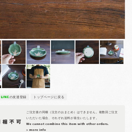
LINE
の友達登録
トップページに戻る
ご注文後の同梱（注文のおまとめ）はできません。複数回ご注文
いただいた場合、それぞれ送料が発生いたします。
We cannot combine this item with other orders.
> more info