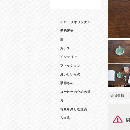
イロドリオリジナル
予約販売
器
ガラス
インテリア
ファッション
おいしいもの
季節もの
コーヒーのための道
会員登録
具
写真を楽しむ道具
古道具