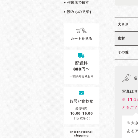
作家名で探す
読みもので探す
大きさ
素材
カートを見る
その他
配送料
800円〜
一部除外地域あり
※
写真はサ
※【1点
お問い合わせ
とをご了
受付時間
10:00-16:00
［日月祝除く］
※大
ある
international
shipping