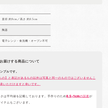
直径 約9cm／高さ 約0.5cm
陶器
電子レンジ・食洗機・オーブン不可
お届けする商品について
ンプルです。
もの】と表記があるもの以外は写真と同一のものではございませんこ
承いただけますと幸いです。
きさは平均値を記載しております。手作りのため
0.5~1cmの誤差
が
アイテムもございます。