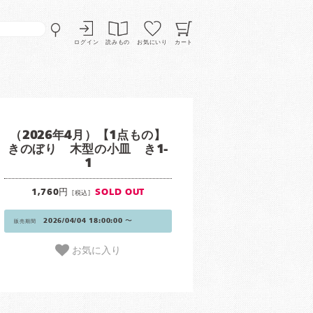
ログイン
読みもの
お気にいり
カート
（2026年4月）【1点もの】
きのぼり 木型の小皿 き1-
1
1,760円
SOLD OUT
[税込]
2026/04/04 18:00:00 〜
販売期間
お気に入り