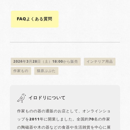
FAQよくある質問
2026年3月28日（土）18:00から販売
インテリア用品
作家もの
猫原ぷぷた
イロドリについて
作家ものの器の通販のお店として、オンラインショ
ップを2011年に開業しました。全国約70名の作家
の陶磁器や木の器などの食器や生活雑貨を中心に展