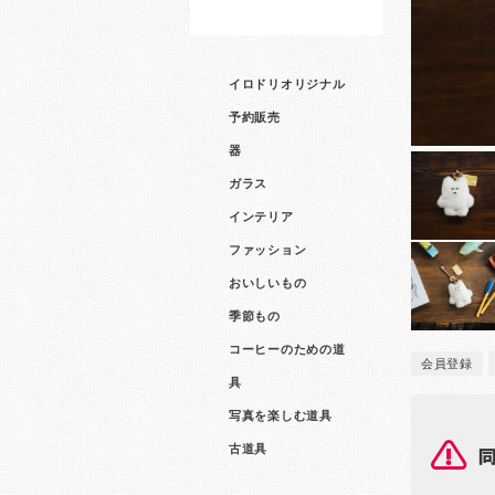
イロドリオリジナル
予約販売
器
ガラス
インテリア
ファッション
おいしいもの
季節もの
コーヒーのための道
会員登録
具
写真を楽しむ道具
古道具