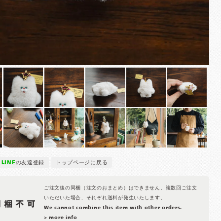
LINE
の友達登録
トップページに戻る
ご注文後の同梱（注文のおまとめ）はできません。複数回ご注文
いただいた場合、それぞれ送料が発生いたします。
We cannot combine this item with other orders.
> more info