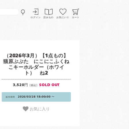
ログイン
読みもの
お気にいり
カート
（2026年3月）【1点もの】
猫原ぷぷた にこにこふくね
こキーホルダー（ホワイ
ト） ね2
3,520円
SOLD OUT
[税込]
2026/03/28 18:00:00 〜
販売期間
お気に入り