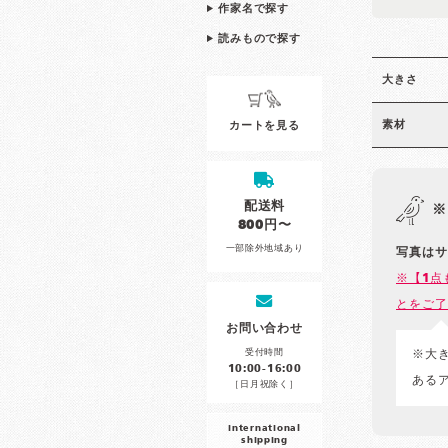
作家名で探す
読みもので探す
大きさ
素材
カートを見る
配送料
※
800円〜
一部除外地域あり
写真はサ
※【1点
とをご了
お問い合わせ
受付時間
※大
10:00-16:00
ある
［日月祝除く］
international
shipping