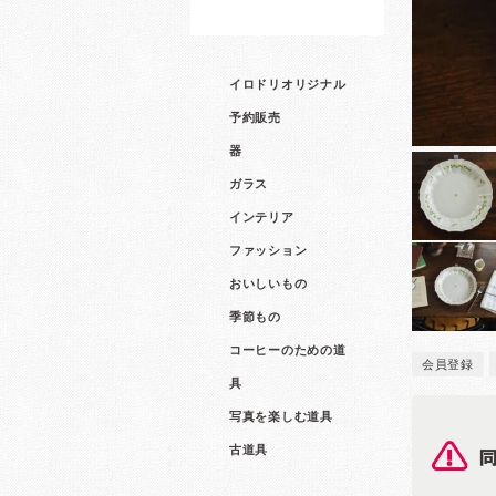
イロドリオリジナル
予約販売
器
ガラス
インテリア
ファッション
おいしいもの
季節もの
コーヒーのための道
会員登録
具
写真を楽しむ道具
古道具