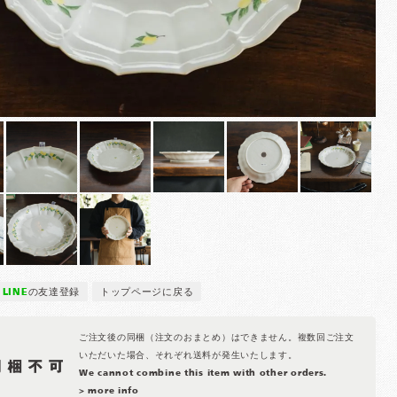
LINE
の友達登録
トップページに戻る
ご注文後の同梱（注文のおまとめ）はできません。複数回ご注文
いただいた場合、それぞれ送料が発生いたします。
We cannot combine this item with other orders.
> more info