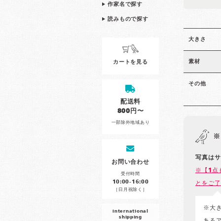
作家名で探す
読みもので探す
大きさ
素材
カートを見る
その他
配送料
800円〜
一部除外地域あり
※
写真はサ
お問い合わせ
※【1点
受付時間
10:00-16:00
とをご了
［日月祝除く］
※大
international
shipping