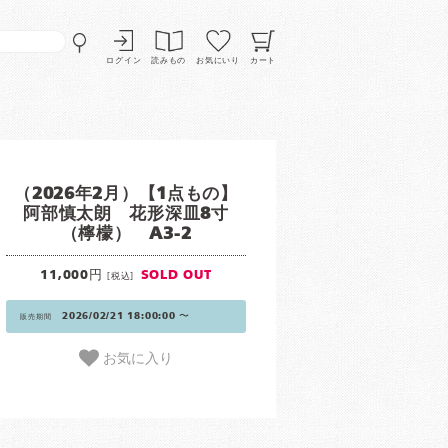
ログイン
読みもの
お気にいり
カート
（2026年2月）【1点もの】
阿部慎太朗 花形深皿8寸
（檸檬） A3-2
11,000円
SOLD OUT
[税込]
2026/02/21 18:00:00 〜
販売期間
お気に入り