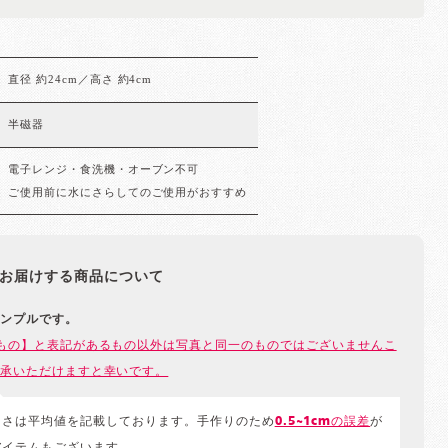
直径 約24cm／高さ 約4cm
半磁器
電子レンジ・食洗機・オーブン不可
ご使用前に水にさらしてのご使用がおすすめ
お届けする商品について
ンプルです。
もの】と表記があるもの以外は写真と同一のものではございませんこ
承いただけますと幸いです。
きさは平均値を記載しております。手作りのため
0.5~1cmの誤差
が