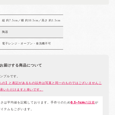
縦 約7.5cm／横 約10.5cm／高さ 約1.5cm
陶器
電子レンジ・オーブン・食洗機不可
お届けする商品について
ンプルです。
もの】と表記があるもの以外は写真と同一のものではございませんこ
承いただけますと幸いです。
きさは平均値を記載しております。手作りのため
0.5~1cmの誤差
が
アイテムもございます。