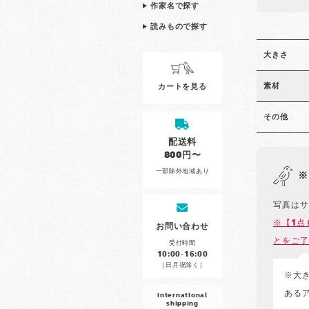
作家名で探す
読みもので探す
大きさ
素材
カートを見る
その他
配送料
800円〜
一部除外地域あり
※
写真はサ
※【1点
お問い合わせ
とをご了
受付時間
10:00-16:00
［日月祝除く］
※大
ある
international
shipping