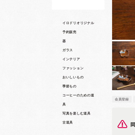
イロドリオリジナル
予約販売
器
ガラス
インテリア
ファッション
おいしいもの
季節もの
コーヒーのための道
会員登録
具
写真を楽しむ道具
古道具