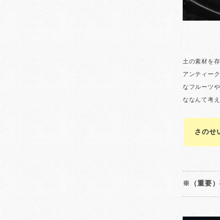
さのせ
※（重要）