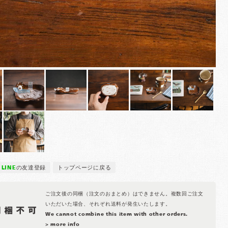
LINE
の友達登録
トップページに戻る
ご注文後の同梱（注文のおまとめ）はできません。複数回ご注文
いただいた場合、それぞれ送料が発生いたします。
We cannot combine this item with other orders.
> more info