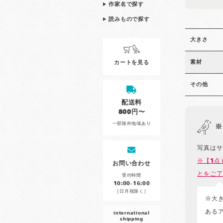
作家名で探す
読みもので探す
大きさ
素材
カートを見る
その他
配送料
800円〜
一部除外地域あり
※
写真はサ
※【1点
お問い合わせ
とをご了
受付時間
10:00-16:00
［日月祝除く］
※大
ある
international
shipping