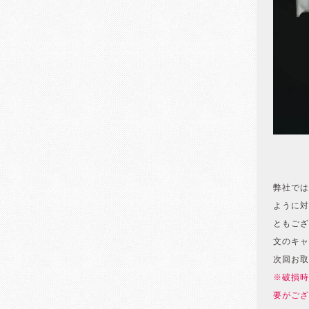
弊社では
ように対
ともござ
文のキャ
次回お取
※破損時
要がござ