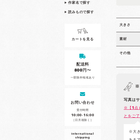
作家名で探す
読みもので探す
大きさ
素材
カートを見る
その他
配送料
800円〜
一部除外地域あり
※
写真はサ
お問い合わせ
※【1点
受付時間
10:00-16:00
とをご了
［日月祝除く］
※大
international
shipping