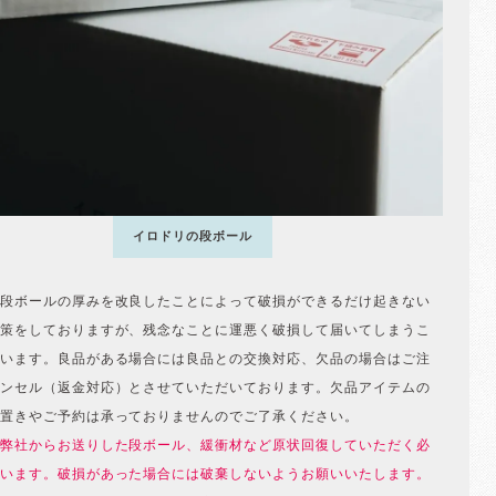
イロドリの段ボール
段ボールの厚みを改良したことによって破損ができるだけ起きない
策をしておりますが、残念なことに運悪く破損して届いてしまうこ
います。良品がある場合には良品との交換対応、欠品の場合はご注
ンセル（返金対応）とさせていただいております。欠品アイテムの
置きやご予約は承っておりませんのでご了承ください。
弊社からお送りした段ボール、緩衝材など原状回復していただく必
います。破損があった場合には破棄しないようお願いいたします。