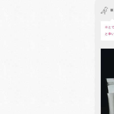
※
※と
と幸