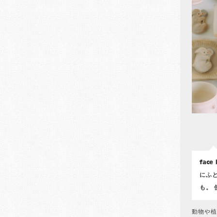
fac
にふ
も。
動物や植