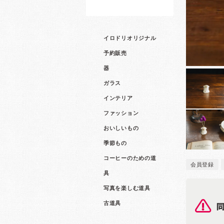
イロドリオリジナル
予約販売
器
ガラス
インテリア
ファッション
おいしいもの
季節もの
コーヒーのための道
会員登録
具
写真を楽しむ道具
古道具