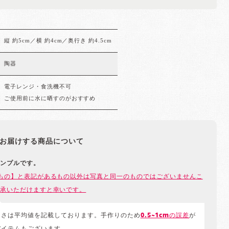
縦 約5cm／横 約4cm／奥行き 約4.5cm
陶器
電子レンジ・食洗機不可
ご使用前に水に晒すのがおすすめ
お届けする商品について
ンプルです。
もの】と表記があるもの以外は写真と同一のものではございませんこ
承いただけますと幸いです。
きさは平均値を記載しております。手作りのため
0.5~1cmの誤差
が