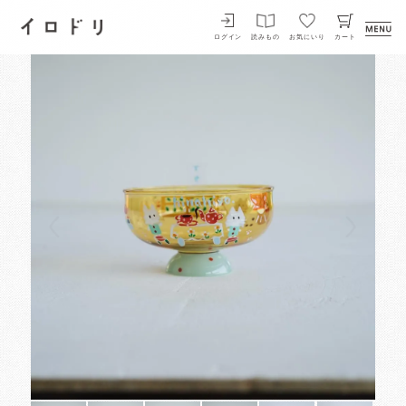
イロドリ
ログイン
読みもの
お気にいり
カート