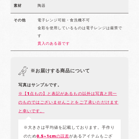
陶器
素材
電子レンジ可能・食洗機不可
その他
金彩を使用しているものは電子レンジは厳禁で
す
貫入のある器です
※お届けする商品について
写真はサンプルです。
※【1点もの】と表記があるもの以外は写真と同一
のものではございませんことをご了承いただけます
と幸いです。
※大きさは平均値を記載しております。手作り
のため
0.5~1cmの誤差
があるアイテムもござ