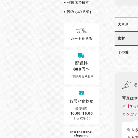
作家名で探す
読みもので探す
大きさ
素材
カートを見る
その他
配送料
800円〜
一部除外地域あり
※
写真はサ
お問い合わせ
※【1点
受付時間
10:00-16:00
とをご了
［日月祝除く］
※大
international
shipping