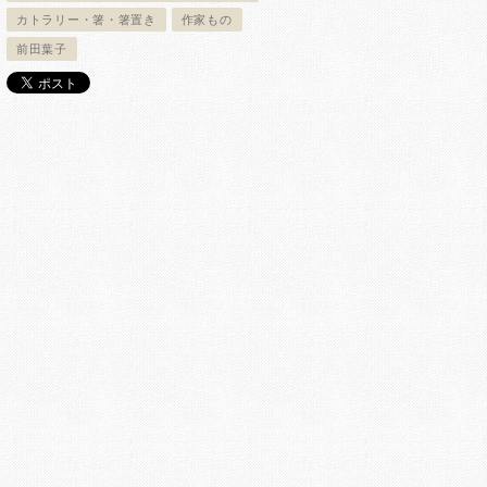
カトラリー・箸・箸置き
作家もの
前田葉子