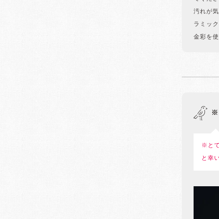
汚れが気
ラミック
金彩を使
※
※と
と幸