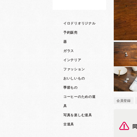
イロドリオリジナル
予約販売
器
ガラス
インテリア
ファッション
おいしいもの
季節もの
コーヒーのための道
会員登録
具
写真を楽しむ道具
古道具