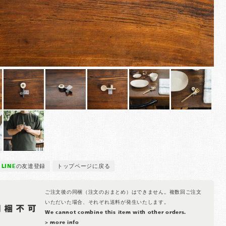
LINE
の友達登録
トップページに戻る
ご注文後の同梱（注文のおまとめ）はできません。複数回ご注文
いただいた場合、それぞれ送料が発生いたします。
We cannot combine this item with other orders.
> more info