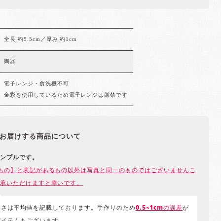
全長 約5.5cm／厚み 約1cm
陶器
電子レンジ・食洗機不可
金彩を使用しているため電子レンジは厳禁です
お届けする商品について
ンプルです。
もの】と表記があるもの以外は写真と同一のものではございませんこ
承いただけますと幸いです。
きさは平均値を記載しております。手作りのため
0.5~1cmの誤差
が