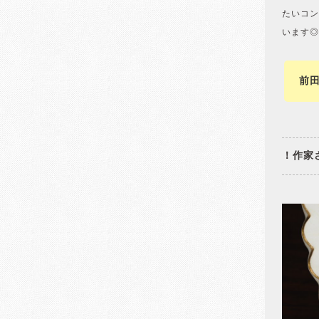
たいコン
います◎
前
！作家