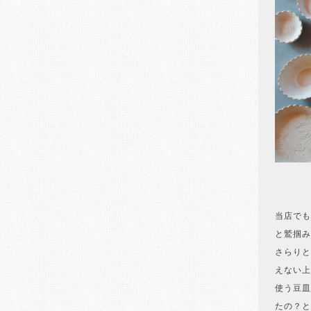
当店でも
と鷲掴み
さらりと
えない上
使う豆皿
たの？と