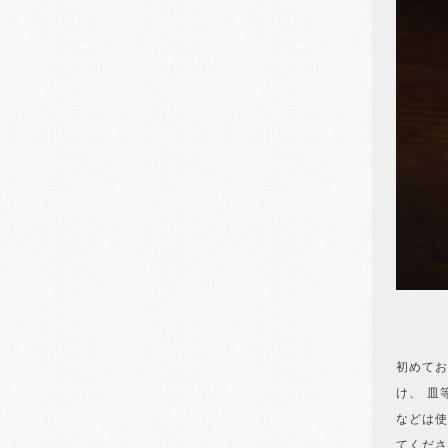
初めてお
け、 皿
などは使
てくださ