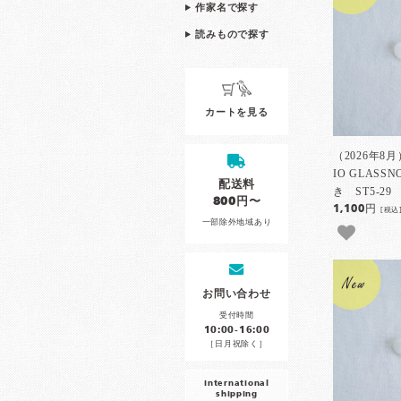
作家名で探す
読みもので探す
カートを見る
（2026年8
IO GLAS
配送料
き ST5-29
800円〜
1,100円
[税込
一部除外地域あり
お問い合わせ
受付時間
10:00-16:00
［日月祝除く］
international
shipping