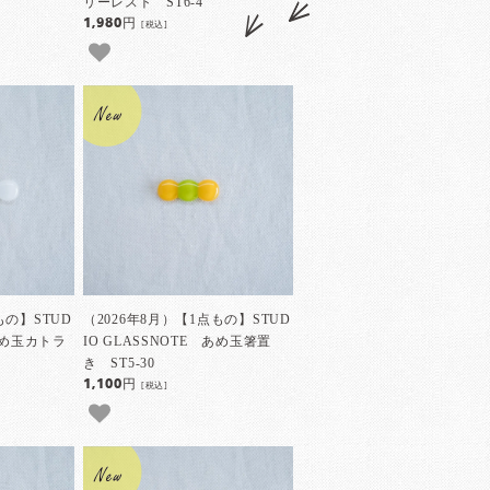
リーレスト ST6-4
1,980円
[税込]
もの】STUD
（2026年8月）【1点もの】STUD
 あめ玉カトラ
IO GLASSNOTE あめ玉箸置
き ST5-30
1,100円
[税込]