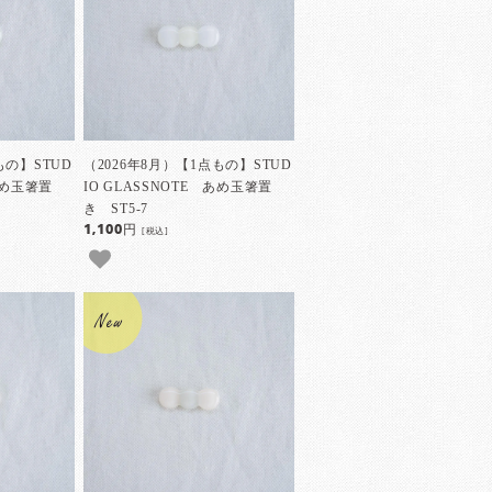
もの】STUD
（2026年8月）【1点もの】STUD
 あめ玉箸置
IO GLASSNOTE あめ玉箸置
き ST5-7
1,100円
[税込]