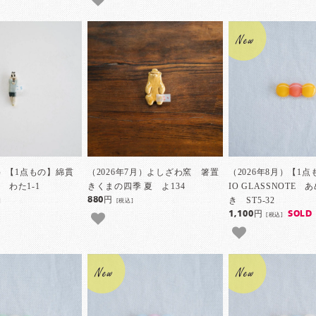
月）【1点もの】綿貫
（2026年7月）よしざわ窯 箸置
（2026年8月）【1点
 わた1-1
きくまの四季 夏 よ134
IO GLASSNOTE
き ST5-32
880円
]
[税込]
1,100円
SOLD
[税込]