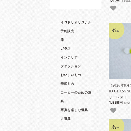
1,650円
[税込
イロドリオリジナル
予約販売
器
ガラス
インテリア
ファッション
おいしいもの
季節もの
（2026年8
IO GLAS
コーヒーのための道
リーレスト S
具
1,980円
[税込
写真を楽しむ道具
古道具