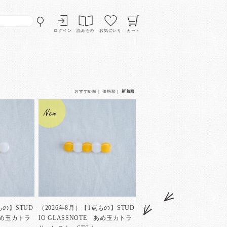
ログイン
読みもの
お気にいり
カート
おすすめ順
｜
価格順
｜
新着順
もの】STUD
（2026年8月）【1点もの】STUD
 あめ玉カトラ
IO GLASSNOTE あめ玉カトラ