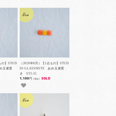
もの】STUD
（2026年8月）【1点もの】STUD
 あめ玉箸置
IO GLASSNOTE あめ玉箸置
き ST5-31
1,100円
SOLD
[税込]