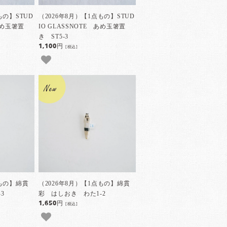
もの】STUD
（2026年8月）【1点もの】STUD
 あめ玉箸置
IO GLASSNOTE あめ玉箸置
き ST5-3
1,100円
[税込]
点もの】綿貫
（2026年8月）【1点もの】綿貫
3
彩 はしおき わた1-2
1,650円
[税込]