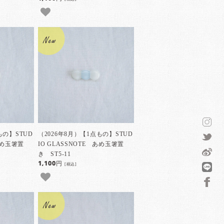
もの】STUD
（2026年8月）【1点もの】STUD
 あめ玉箸置
IO GLASSNOTE あめ玉箸置
き ST5-11
1,100円
[税込]