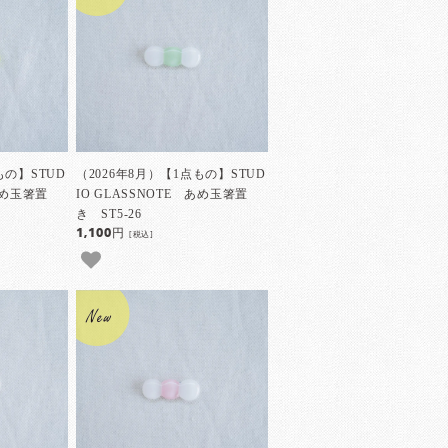
もの】STUD
（2026年8月）【1点もの】STUD
 あめ玉箸置
IO GLASSNOTE あめ玉箸置
き ST5-26
1,100円
[税込]