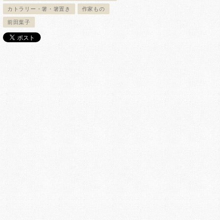
カトラリー・箸・箸置き
作家もの
前田葉子