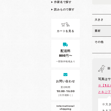
作家名で探す
読みもので探す
大きさ
素材
カートを見る
その他
配送料
800円〜
一部除外地域あり
※
写真はサ
お問い合わせ
※【1点
受付時間
10:00-16:00
とをご了
［日月祝除く］
※大
international
shipping