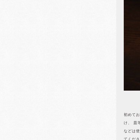
初めてお
け、 皿
などは使
てくださ