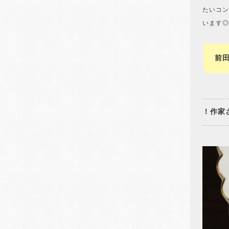
たいコン
います◎
前
！作家