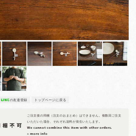
LINE
の友達登録
トップページに戻る
ご注文後の同梱（注文のおまとめ）はできません。複数回ご注文
いただいた場合、それぞれ送料が発生いたします。
We cannot combine this item with other orders.
> more info