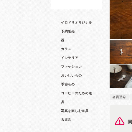
イロドリオリジナル
予約販売
器
ガラス
インテリア
ファッション
おいしいもの
季節もの
コーヒーのための道
会員登録
具
写真を楽しむ道具
古道具