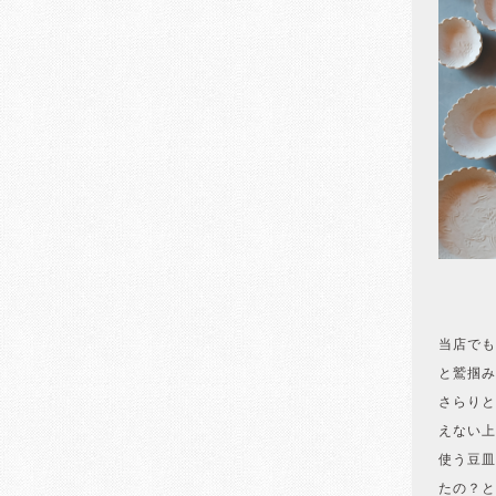
当店でも
と鷲掴み
さらりと
えない上
使う豆皿
たの？と