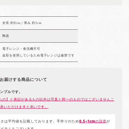
全長 約8cm／厚み 約1cm
陶器
電子レンジ・食洗機不可
金彩を使用しているため電子レンジは厳禁です
お届けする商品について
ンプルです。
もの】と表記があるもの以外は写真と同一のものではございませんこ
承いただけますと幸いです。
きさは平均値を記載しております。手作りのため
0.5~1cmの誤差
が