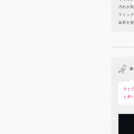
汚れが気
ラミック
金彩を使
※
※と
と幸