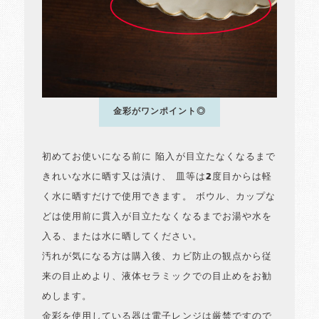
金彩がワンポイント◎
初めてお使いになる前に 陥入が目立たなくなるまで
きれいな水に晒す又は漬け、 皿等は2度目からは軽
く水に晒すだけで使用できます。 ボウル、カップな
どは使用前に貫入が目立たなくなるまでお湯や水を
入る、または水に晒してください。
汚れが気になる方は購入後、カビ防止の観点から従
来の目止めより、液体セラミックでの目止めをお勧
めします。
金彩を使用している器は電子レンジは厳禁ですので