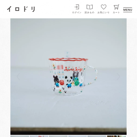
イロドリ
ログイン
読みもの
お気にいり
カート