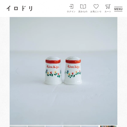
イロドリ
ログイン
読みもの
お気にいり
カート