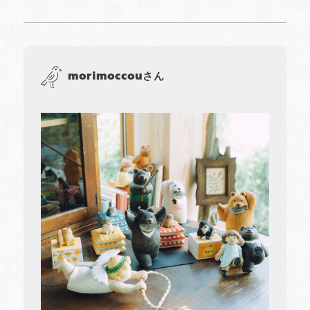
morimoccouさん