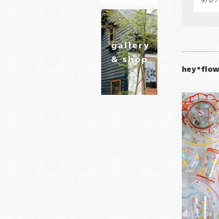
ある
hey*flo