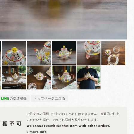
LINE
の友達登録
トップページに戻る
ご注文後の同梱（注文のおまとめ）はできません。複数回ご注文
いただいた場合、それぞれ送料が発生いたします。
We cannot combine this item with other orders.
> more info