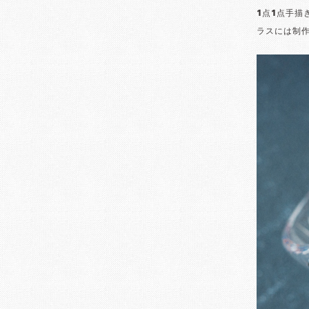
1点1点手
ラスには制