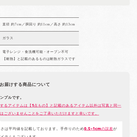
直径 約7cm／胴回り 約11cm／高さ 約13cm
ガラス
電子レンジ・食洗機可能・オーブン不可
【耐熱】と記載のあるものは耐熱ガラスです
お届けする商品について
ンプルです。
するアイテムは【1点もの】と記載のあるアイテム以外は写真と同一
はございませんことをご了承いただけますと幸いです。
きさは平均値を記載しております。手作りのため
0.5~1cmの誤差
が