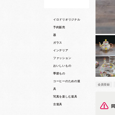
イロドリオリジナル
予約販売
器
ガラス
インテリア
ファッション
おいしいもの
季節もの
コーヒーのための道
会員登録
具
写真を楽しむ道具
古道具