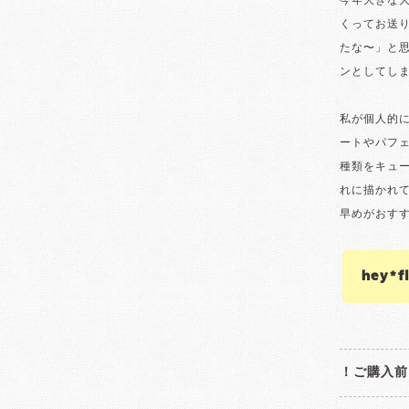
今年大きな大
くってお送
たな〜」と
ンとしてし
私が個人的
ートやパフ
種類をキュ
れに描かれて
早めがおすす
hey*
！ご購入前