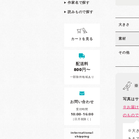
作家名で探す
読みもので探す
大きさ
素材
カートを見る
その他
配送料
800円〜
一部除外地域あり
※
写真はサ
お問い合わせ
※お届け
受付時間
10:00-16:00
のもので
［日月祝除く］
※大
international
shipping