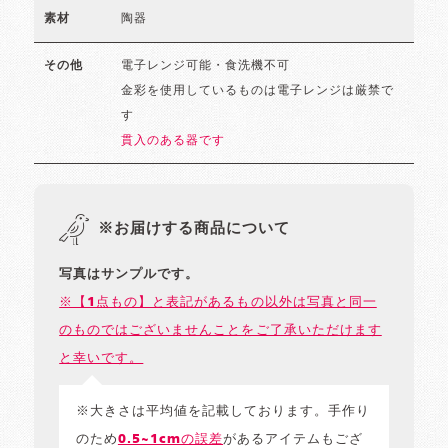
陶器
素材
電子レンジ可能・食洗機不可
その他
金彩を使用しているものは電子レンジは厳禁で
す
貫入のある器です
※お届けする商品について
写真はサンプルです。
※【1点もの】と表記があるもの以外は写真と同一
のものではございませんことをご了承いただけます
と幸いです。
※大きさは平均値を記載しております。手作り
のため
0.5~1cmの誤差
があるアイテムもござ