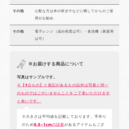
心配な方は米の研ぎ汁などに晒してからのご使
その他
用がお勧め
電子レンジ（温め程度は可）・食洗機（家庭用
その他
は可）
※お届けする商品について
写真はサンプルです。
※【1点もの】と表記があるもの以外は写真と同一
のものではございませんことをご了承いただけます
と幸いです。
※大きさは平均値を記載しております。手作り
のため
0.5~1cmの誤差
があるアイテムもござ