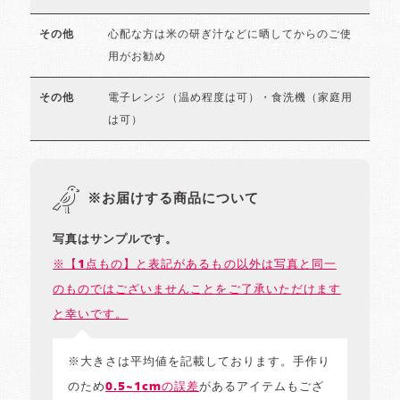
心配な方は米の研ぎ汁などに晒してからのご使
その他
用がお勧め
電子レンジ（温め程度は可）・食洗機（家庭用
その他
は可）
※お届けする商品について
写真はサンプルです。
※【1点もの】と表記があるもの以外は写真と同一
のものではございませんことをご了承いただけます
と幸いです。
※大きさは平均値を記載しております。手作り
のため
0.5~1cmの誤差
があるアイテムもござ