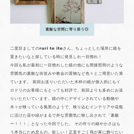
素敵な空間に寄り添う◎
二度目ましてのruri to itoさん。ちょっとした場所に鏡を
置きたいなと探している時に発見しれ一目惚れ！
今回も私が最初に一目惚れした鏡の他にも間接照明のような
雰囲気の素敵な街並みや教会の置物など色々とご用意いた第
ています。 前回お送りいただいた木枠の鏡が個人的にもイ
ロドリのお客様にもとっても好評で、前回よりも多めにお送
りいただいています。鏡の中にデザインされている動物や
木々が映っている風景のようで、映り込むインテリアや花瓶
に活けた花や緑がまるで外な雰囲気に映し出されて「素敵
ー！！！」となった今回でした。 その作りの細やかさはも
う本当にため息もの。欲しい！正直すごく我が家に飾りたい