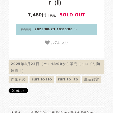
r（i）
7,480円
SOLD OUT
[税込]
2025/08/23 18:00:00 〜
販売期間
お気に入り
2025年8月23日（土）18:00から販売（イロドリ陶
器市！）
作家もの
ruri to ito
ruri to ito
生活雑貨
縦 約10.5cm／横 約13cm／奥行き 約6.5cm
大きさ