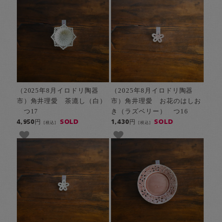
（2025年8月イロドリ陶器
（2025年8月イロドリ陶器
市）角井理愛 茶漉し（白）
市）角井理愛 お花のはしお
つ17
き（ラズベリー） つ16
SOLD
SOLD
4,950円
1,430円
[税込]
[税込]