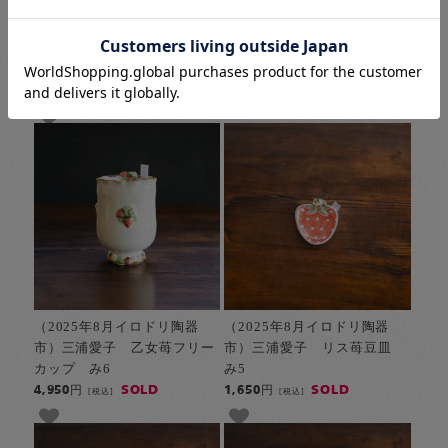
（2025年8月イロドリ陶器
（2025年8月イロドリ陶器
市）三浦愛子 ブルーベリー
市）【1点もの】三浦愛子
＆苺鉢 み8
ブルーベリー＆苺四角鉢 み
7
SOLD
2,860円
[税込]
SOLD
3,850円
[税込]
（2025年8月イロドリ陶器
（2025年8月イロドリ陶器
市）三浦愛子 乙女苺フリー
市）三浦愛子 リス苺豆皿
カップ み6
み5
SOLD
SOLD
4,950円
1,650円
[税込]
[税込]