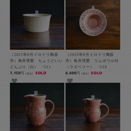
（2025年8月イロドリ陶器
（2025年8月イロドリ陶器
市）角井理愛 ちょうどいい
市）角井理愛 リムボウルM
どんぶり（白） つ11
（ラズベリー） つ10
SOLD
SOLD
7,150円
8,800円
[税込]
[税込]