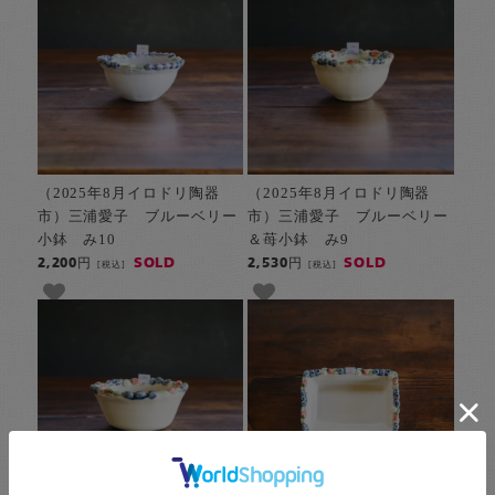
（2025年8月イロドリ陶器
（2025年8月イロドリ陶器
市）三浦愛子 ブルーベリー
市）三浦愛子 ブルーベリー
小鉢 み10
＆苺小鉢 み9
SOLD
SOLD
2,200円
2,530円
[税込]
[税込]