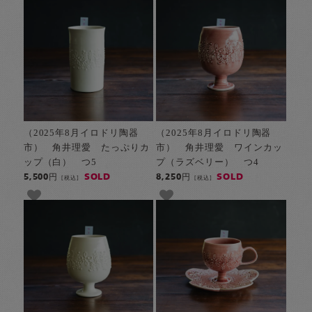
（2025年8月イロドリ陶器
（2025年8月イロドリ陶器
市） 角井理愛 たっぷりカ
市） 角井理愛 ワインカッ
ップ（白） つ5
プ（ラズベリー） つ4
SOLD
SOLD
5,500円
8,250円
[税込]
[税込]