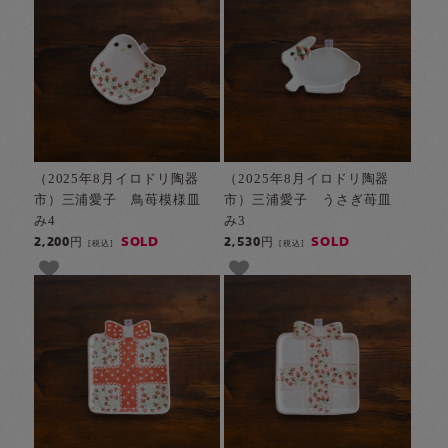
（2025年8月イロドリ陶器
（2025年8月イロドリ陶器
市）三浦愛子 鳥苺模様皿
市）三浦愛子 うさぎ苺皿
み4
み3
SOLD
SOLD
2,200円
2,530円
[税込]
[税込]